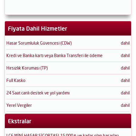
Fiyata Dahil Hizmetler
Hasar Sorumluluk Güvencesi (CDW)
dahil
Kredi ve Banka kartı veya Banka Transferi ile ödeme
dahil
Hırsızlık Koruması (TP)
dahil
Full Kasko
dahil
24 Saat canlı destek ve yol yardımı
dahil
Yerel Vergiler
dahil
Ekstralar
LCF MİNİ HASAR SİGORTASI 15.000 ₺ ye kadar olan hasarları