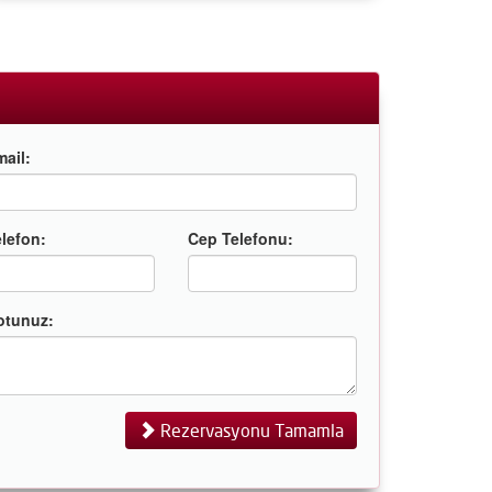
ail:
lefon:
Cep Telefonu:
otunuz:
Rezervasyonu Tamamla