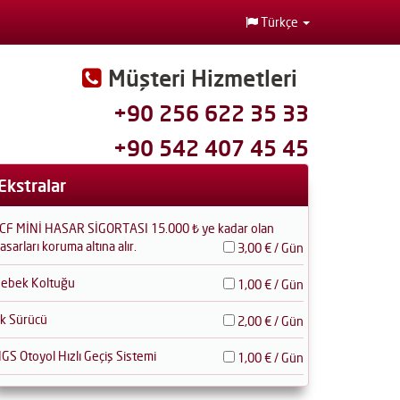
Türkçe
Müşteri Hizmetleri
+90 256 622 35 33
+90 542 407 45 45
Ekstralar
CF MİNİ HASAR SİGORTASI 15.000 ₺ ye kadar olan
asarları koruma altına alır.
3,00 € / Gün
ebek Koltuğu
1,00 € / Gün
k Sürücü
2,00 € / Gün
GS Otoyol Hızlı Geçiş Sistemi
1,00 € / Gün