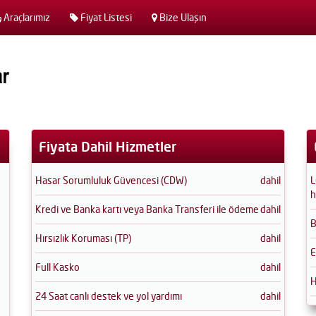
Araçlarımız
Fiyat Listesi
Bize Ulaşın
Fiyata Dahil Hizmetler
Hasar Sorumluluk Güvencesi (CDW)
dahil
L
h
Kredi ve Banka kartı veya Banka Transferi ile ödeme
dahil
B
Hırsızlık Koruması (TP)
dahil
E
Full Kasko
dahil
H
24 Saat canlı destek ve yol yardımı
dahil