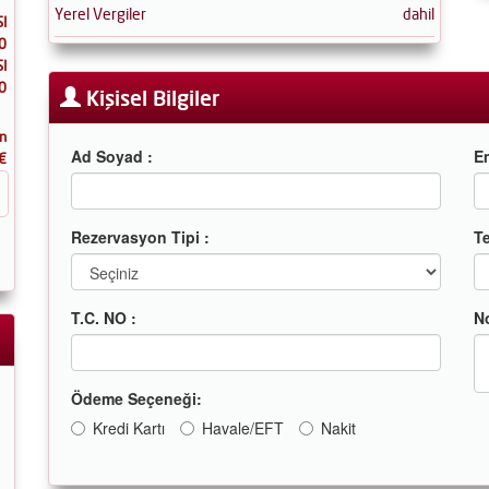
Yerel Vergiler
dahil
I
0
I
0
Kişisel Bilgiler
n
Ad Soyad :
Em
€
Rezervasyon Tipi :
Te
T.C. NO :
N
Ödeme Seçeneği:
Kredi Kartı
Havale/EFT
Nakit