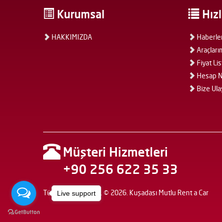
Kurumsal
Hızl
HAKKIMIZDA
Haberle
Araçları
Fiyat Lis
Hesap N
Bize Ula
Müşteri Hizmetleri
+90 256 622 35 33
Tüm hakları saklıdır. © 2026. Kuşadası Mutlu Rent a Car
Live support